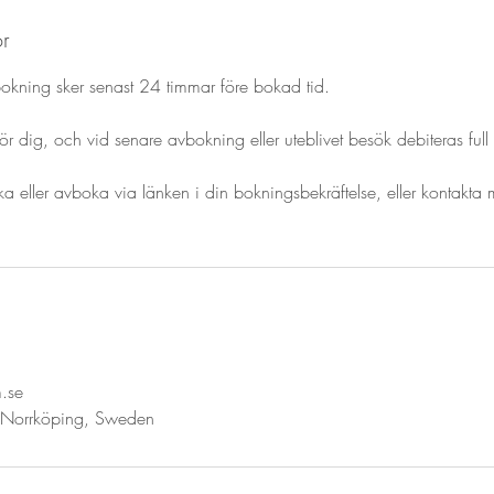
or
okning sker senast 24 timmar före bokad tid.
ör dig, och vid senare avbokning eller uteblivet besök debiteras full 
 eller avboka via länken i din bokningsbekräftelse, eller kontakta 
m.se
 Norrköping, Sweden