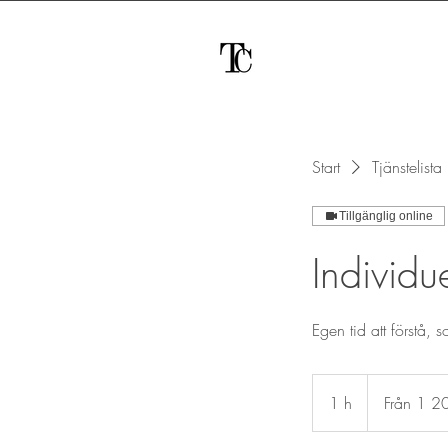
Start
Tjänstelista
Tillgänglig online
Individue
Egen tid att förstå,
Från
1 200
1 h
1
Från 1 2
svenska
kronor