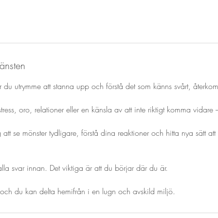
jänsten
får du utrymme att stanna upp och förstå det som känns svårt, återkom
ess, oro, relationer eller en känsla av att inte riktigt komma vidare – 
tt se mönster tydligare, förstå dina reaktioner och hitta nya sätt att f
la svar innan. Det viktiga är att du börjar där du är.
 och du kan delta hemifrån i en lugn och avskild miljö.