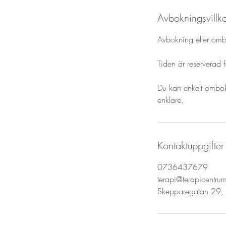
Avbokningsvillk
Avbokning eller omb
Tiden är reserverad f
Du kan enkelt omboka
enklare.
Kontaktuppgifter
0736437679
terapi@terapicentru
Skepparegatan 29,