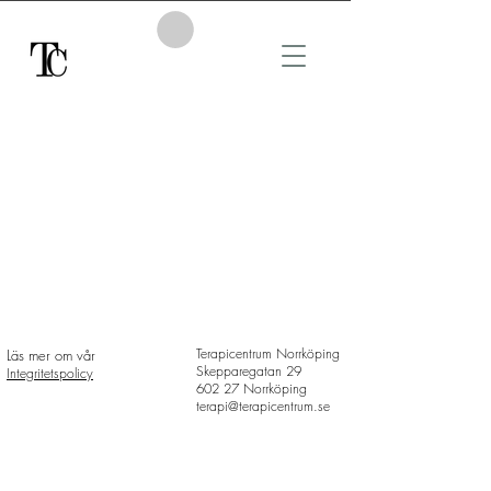
Terapicentrum Norrköping
Läs mer om vår
Skepparegatan 29
Integritetspolicy
602 27 Norrköping
terapi@terapicentrum.se